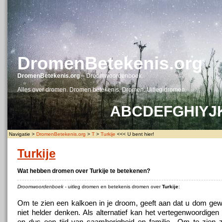
DromenBetekenis.org
DromenBetekenis.org
– Droomwoordenboek.
Alles over dromen. Dromen betekenis. Dromen. Uitleg dromen.
A
B
C
D
E
F
G
H
I
Y
J
Navigatie >
DromenBetekenis.org
>
T
>
Turkije
<<< U bent hier!
Turkije
Wat hebben dromen over Turkije te betekenen?
Droomwoordenboek
- uitleg dromen en betekenis dromen over
Turkije
:
Om te zien een kalkoen in je droom, geeft aan dat u dom gew
niet helder denken. Als alternatief kan het vertegenwoordigen
en dus een tijd van saamhorigheid en familie,. Om te zien 