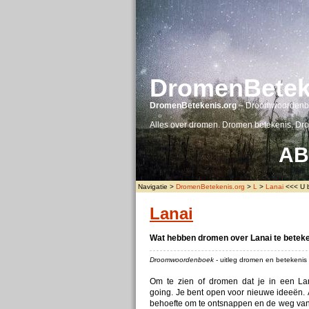
DromenBetek
DromenBetekenis.org
– Droomwoordenb
Alles over dromen. Dromen betekenis. Dr
A
B
Navigatie >
DromenBetekenis.org
>
L
>
Lanai
<<< U b
Lanai
Wat hebben dromen over Lanai te betek
Droomwoordenboek
- uitleg dromen en betekeni
Om te zien of dromen dat je in een La
going. Je bent open voor nieuwe ideeën.
behoefte om te ontsnappen en de weg van 