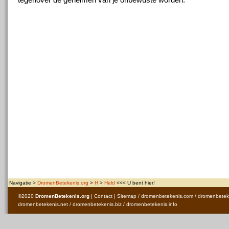
Navigatie >
DromenBetekenis.org
>
H
>
Held
<<< U bent hier!
©2020
DromenBetekenis.org
|
Contact
|
Sitemap
/
dromenbetekenis.com
/
dromenbetek
dromenbetekenis.net
/
dromenbetekenis.biz
/
dromenbetekenis.info