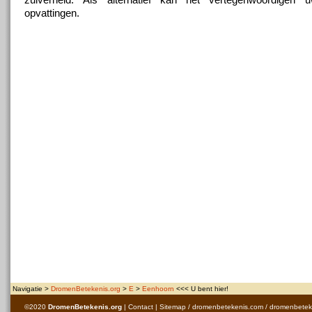
opvattingen.
Navigatie >
DromenBetekenis.org
>
E
>
Eenhoorn
<<< U bent hier!
©2020
DromenBetekenis.org
|
Contact
|
Sitemap
/
dromenbetekenis.com
/
dromenbetek