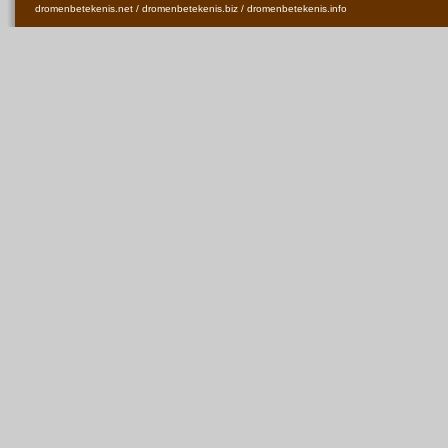
dromenbetekenis.net
/
dromenbetekenis.biz
/
dromenbetekenis.info