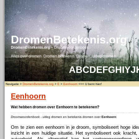
DromenBetekenis.org
DromenBetekenis.org
– Droomwoordenboek.
Alles over dromen. Dromen betekenis. Dromen. Uitleg dromen.
A
B
C
D
E
F
G
H
I
Y
J
Navigatie >
DromenBetekenis.org
>
E
>
Eenhoorn
<<< U bent hier!
Eenhoorn
Wat hebben dromen over Eenhoorn te betekenen?
Droomwoordenboek
- uitleg dromen en betekenis dromen over
Eenhoorn
:
Om te zien een eenhoorn in je droom, symboliseert hoge ide
inzicht in een huidige situatie. Het symboliseert ook kracht,
zuiverheid. Als alternatief kan het vertegenwoordigen u