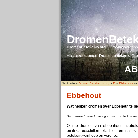
DromenBetek
DromenBetekenis.org
– Droomwoordenb
Alles over dromen. Dromen betekenis. Dr
A
B
Navigatie >
DromenBetekenis.org
>
E
>
Ebbehout
<<<
Ebbehout
Wat hebben dromen over Ebbehout te b
Droomwoordenboek
- uitleg dromen en betekeni
Om te dromen van ebbenhout meubels e
pijnlijke geschillen, klachten en ruzi
betekent wanhoop en verdriet.