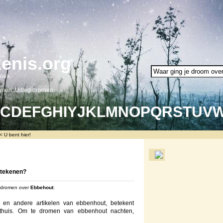
enis.org
oek.
omen. Uitleg dromen.
C
D
E
F
G
H
I
Y
J
K
L
M
N
O
P
Q
R
S
T
U
V
 U bent hier!
etekenen?
s dromen over
Ebbehout
:
n andere artikelen van ebbenhout, betekent
es thuis. Om te dromen van ebbenhout nachten,