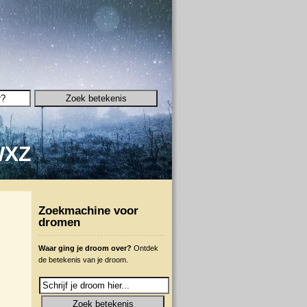
W
X
Z
Zoekmachine voor
dromen
Waar ging je droom over?
Ontdek
de betekenis van je droom.