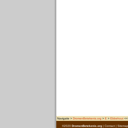
Navigatie >
DromenBetekenis.org
>
E
>
Ebbehout
<<<
©2020
DromenBetekenis.org
|
Contact
|
Sitema