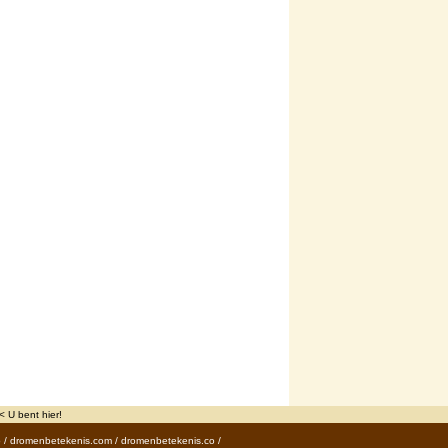
 U bent hier!
p
/
dromenbetekenis.com
/
dromenbetekenis.co
/