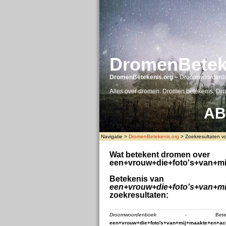
DromenBetek
DromenBetekenis.org
– Droomwoordenb
Alles over dromen. Dromen betekenis. Dr
A
B
Navigatie >
DromenBetekenis.org
> Zoekresultaten vo
Wat betekent dromen over
een+vrouw+die+foto's+van+m
Betekenis van
een+vrouw+die+foto's+van+mi
zoekresultaten:
Droomwoordenboek
- Beteken
een+vrouw+die+foto's+van+mij+maakte+en+ac