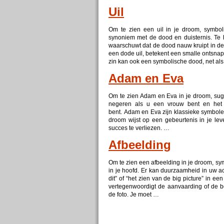
Uil
Om te zien een uil in je droom, symboli
synoniem met de dood en duisternis. Te ho
waarschuwt dat de dood nauw kruipt in d
een dode uil, betekent een smalle ontsn
zin kan ook een symbolische dood, net al
Adam en Eva
Om te zien Adam en Eva in je droom, sugge
negeren als u een vrouw bent en het 
bent. Adam en Eva zijn klassieke symbole
droom wijst op een gebeurtenis in je lev
succes te verliezen. …
Afbeelding
Om te zien een afbeelding in je droom, sym
in je hoofd. Er kan duurzaamheid in uw ac
dit” of “het zien van de big picture” in ee
vertegenwoordigt de aanvaarding of de b
de foto. Je moet …