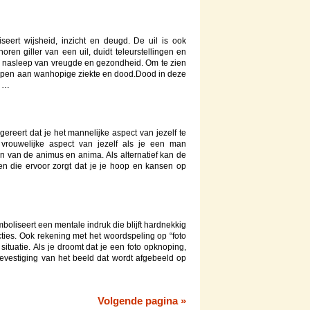
seert wijsheid, inzicht en deugd. De uil is ook
ren giller van een uil, duidt teleurstellingen en
e nasleep van vreugde en gezondheid. Om te zien
appen aan wanhopige ziekte en dood.Dood in deze
s …
reert dat je het mannelijke aspect van jezelf te
vrouwelijke aspect van jezelf als je een man
n van de animus en anima. Als alternatief kan de
en die ervoor zorgt dat je je hoop en kansen op
boliseert een mentale indruk die blijft hardnekkig
ties. Ook rekening met het woordspeling op “foto
n situatie. Als je droomt dat je een foto opknoping,
evestiging van het beeld dat wordt afgebeeld op
Volgende pagina »