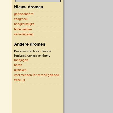
Nieuw dromen
gedisponeerd
zaagmeel
hoogkerkelijke
blote voetten
verlovingsring
Andere dromen
Droomwoordenboek - dromen
betekenis, dromen verklaren:
rondjagen
haren
uitmaken
veel mensen in het rood gekleed
Witte uil