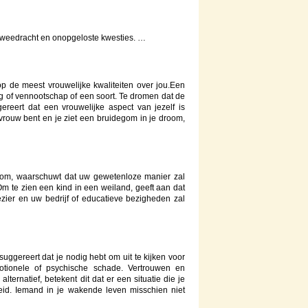
 tweedracht en onopgeloste kwesties. …
op de meest vrouwelijke kwaliteiten over jou.Een
g of vennootschap of een soort. Te dromen dat de
gereert dat een vrouwelijke aspect van jezelf is
vrouw bent en je ziet een bruidegom in je droom,
room, waarschuwt dat uw gewetenloze manier zal
m te zien een kind in een weiland, geeft aan dat
ezier en uw bedrijf of educatieve bezigheden zal
uggereert dat je nodig hebt om uit te kijken voor
otionele of psychische schade. Vertrouwen en
 alternatief, betekent dit dat er een situatie die je
id. Iemand in je wakende leven misschien niet