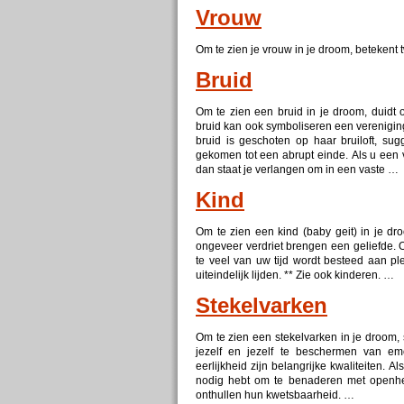
Vrouw
Om te zien je vrouw in je droom, betekent
Bruid
Om te zien een bruid in je droom, duidt 
bruid kan ook symboliseren een verenigin
bruid is geschoten op haar bruiloft, sug
gekomen tot een abrupt einde. Als u een 
dan staat je verlangen om in een vaste …
Kind
Om te zien een kind (baby geit) in je d
ongeveer verdriet brengen een geliefde. O
te veel van uw tijd wordt besteed aan pl
uiteindelijk lijden. ** Zie ook kinderen. …
Stekelvarken
Om te zien een stekelvarken in je droom, s
jezelf en jezelf te beschermen van em
eerlijkheid zijn belangrijke kwaliteiten. Als
nodig hebt om te benaderen met openhe
onthullen hun kwetsbaarheid. …