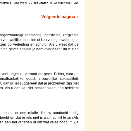
htervolg
. Ongeveer
73 resultaten
in woordenboek van
Volgende pagina »
egenwoordigt koestering, passiviteit, zorgzame
gen vrouwelijke aspecten of kan vertegenwoordigen
ijzen op verleiding en schuld. Als u weet dat de
n en gevoelens die je hebt over haar. Om te zien
 veel ongeluk, verraad en pech. Echter, voor de
nafhankelijke geest, vrouwelijke seksualiteit,
ief, dan is het suggereert dat je problemen zijn met
n. Als u een kat ziet zonder staart, dan betekent
 aan dat er een relatie die uw aandacht nodig
eld en dat er iets niet is wat het lijkt te zijn.Als
den aan het verleden of om wat valse hoop. ** Zie