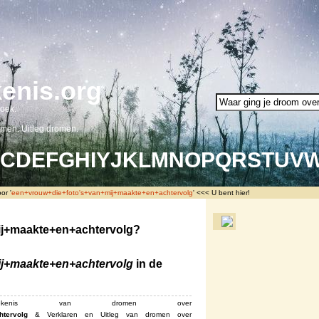
enis.org
oek.
omen. Uitleg dromen.
C
D
E
F
G
H
I
Y
J
K
L
M
N
O
P
Q
R
S
T
U
V
or '
een+vrouw+die+foto's+van+mij+maakte+en+achtervolg
' <<< U bent hier!
ij+maakte+en+achtervolg?
j+maakte+en+achtervolg
in de
is van dromen over
htervolg
& Verklaren en ‎Uitleg van dromen over