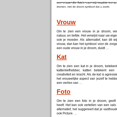
een+vrouw+die+foto's+van+mij+maakte+en+ac
dromen, met de droom symbool dat u zoekt.
Vrouw
Om te zien een vrouw in je droom, vert
natuur, en liefde. Het verwijst naar uw ei
ook je moeder. Als alternatief, kan dit w
vrouw, dan kan het symbool voor de zorge
een oude vrouw in je droom, duidt …
Kat
Om te zien een kat in je droom, betekent
kattenliefhebber, katten betekent een o
creativiteit en kracht. Als de kat is agress
het vrouwelijke aspect van jezelf te hebbe
een verlies van …
Foto
Om te zien een foto in je droom, geeft
heeft. Het kan ook vertellen van een vals be
alternatief, het suggereert dat je vasthou
ook Picture. …