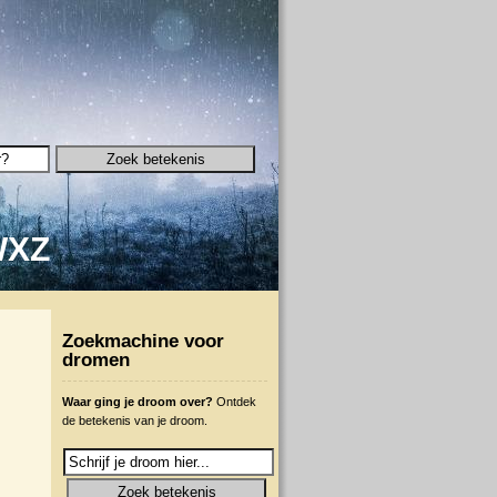
W
X
Z
Zoekmachine voor
dromen
Waar ging je droom over?
Ontdek
de betekenis van je droom.