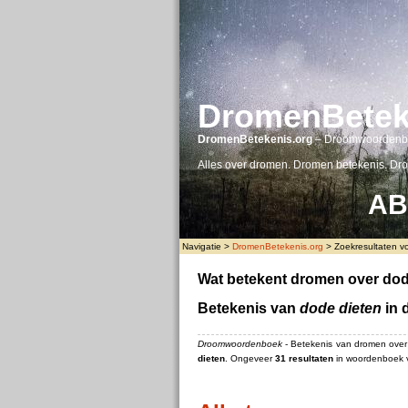
DromenBetek
DromenBetekenis.org
– Droomwoordenb
Alles over dromen. Dromen betekenis. Dr
A
B
Navigatie >
DromenBetekenis.org
> Zoekresultaten vo
Wat betekent dromen over dod
Betekenis van
dode dieten
in 
Droomwoordenboek
- Betekenis van dromen ove
dieten
. Ongeveer
31 resultaten
in woordenboek v