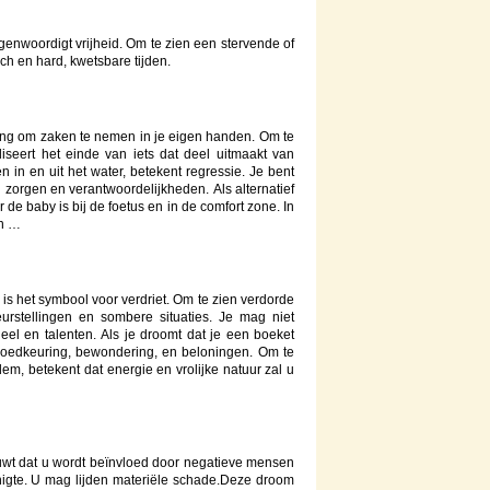
genwoordigt vrijheid. Om te zien een stervende of
ch en hard, kwetsbare tijden.
ng om zaken te nemen in je eigen handen. Om te
seert het einde van iets dat deel uitmaakt van
 in en uit het water, betekent regressie. Je bent
 zorgen en verantwoordelijkheden. Als alternatief
de baby is bij de foetus en in de comfort zone. In
en …
 is het symbool voor verdriet. Om te zien verdorde
urstellingen en sombere situaties. Je mag niet
eel en talenten. Als je droomt dat je een boeket
goedkeuring, bewondering, en beloningen. Om te
m, betekent dat energie en vrolijke natuur zal u
wt dat u wordt beïnvloed door negatieve mensen
igte. U mag lijden materiële schade.Deze droom