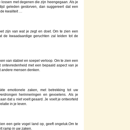
 lossen met degenen die zijn heengegaan. Als je
ijd geleden gestorven, dan suggereert dat een
p de kwaliteit …
et zijn van wat je zegt en doet. Om te zien een
at de kwaadaardige geruchten zal leiden tot de
ken van stabiel en soepel verloop. Om te zien een
nt ontevredenheid met een bepaald aspect van je
wat andere mensen denken.
te emotionele zaken, met betrekking tot uw
verdrongen herinneringen en gevoelens. Als je
aan dat u niet voelt geaard. Je voelt je ontworteld
atie in je leven.
ien een gele vogel land op, geeft ongeluk.Om te
elt ramp in uw zaken.