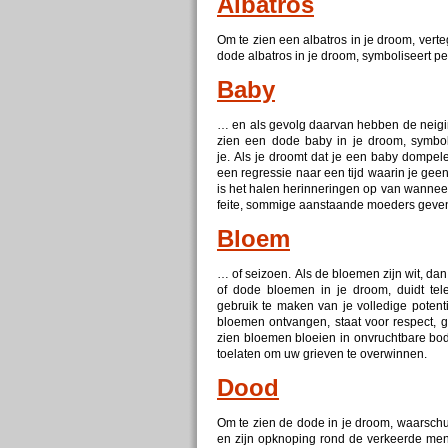
Albatros
Om te zien een albatros in je droom, verte
dode
albatros in je droom, symboliseert pe
Baby
… en als gevolg daarvan hebben de neigi
zien een
dode
baby in je droom, symboli
je. Als je droomt dat je een baby dompelen
een regressie naar een tijd waarin je geen
is het halen herinneringen op van wanneer 
feite, sommige aanstaande moeders gev
Bloem
… of seizoen. Als de bloemen zijn wit, dan
of
dode
bloemen in je droom, duidt tele
gebruik te maken van je volledige potenti
bloemen ontvangen, staat voor respect, 
zien bloemen bloeien in onvruchtbare bode
toelaten om uw grieven te overwinnen.
Dood
Om te zien de
dode
in je droom, waarschu
en zijn opknoping rond de verkeerde men