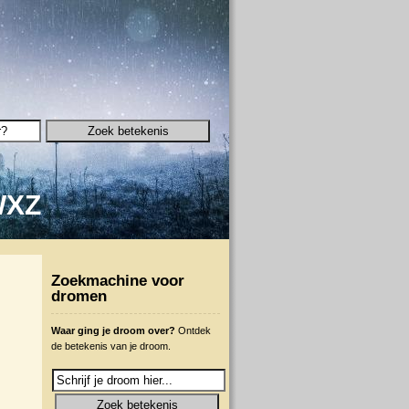
W
X
Z
Zoekmachine voor
dromen
Waar ging je droom over?
Ontdek
de betekenis van je droom.