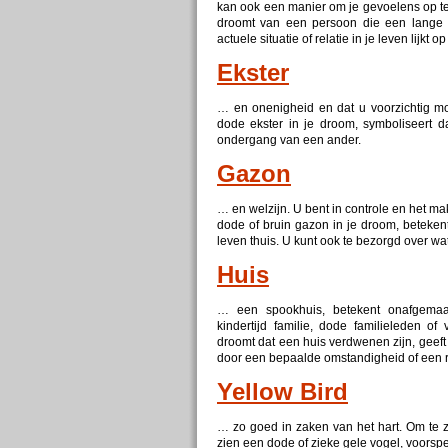
kan ook een manier om je gevoelens op te
droomt van een persoon die een lange t
actuele situatie of relatie in je leven lijkt o
Ekster
… en onenigheid en dat u voorzichtig mo
dode
ekster in je droom, symboliseert d
ondergang van een ander.
Gazon
… en welzijn. U bent in controle en het ma
dode
of bruin gazon in je droom, beteke
leven thuis. U kunt ook te bezorgd over 
Huis
… een spookhuis, betekent onafgemaak
kindertijd familie,
dode
familieleden of 
droomt dat een huis verdwenen zijn, geeft 
door een bepaalde omstandigheid of een rel
Yellow Bird
… zo goed in zaken van het hart. Om te z
zien een
dode
of zieke gele vogel, voorsp