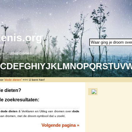
enis.org
oek.
omen. Uitleg dromen.
C
D
E
F
G
H
I
Y
J
K
L
M
N
O
P
Q
R
S
T
U
V
or '
dode dieten
' <<< U bent hier!
e dieten?
de zoekresultaten:
r
dode dieten
& Verklaren en ‎Uitleg van dromen over
dode
an dromen, met de droom symbool dat u zoekt.
Volgende pagina »