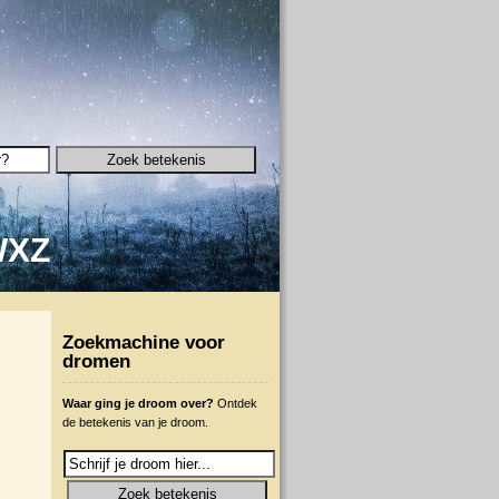
W
X
Z
Zoekmachine voor
dromen
Waar ging je droom over?
Ontdek
de betekenis van je droom.