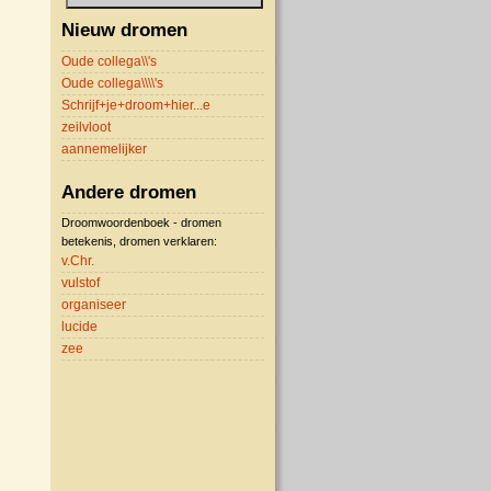
Nieuw dromen
Oude collega\\'s
Oude collega\\\\'s
Schrijf+je+droom+hier...e
zeilvloot
aannemelijker
Andere dromen
Droomwoordenboek - dromen
betekenis, dromen verklaren:
v.Chr.
vulstof
organiseer
lucide
zee