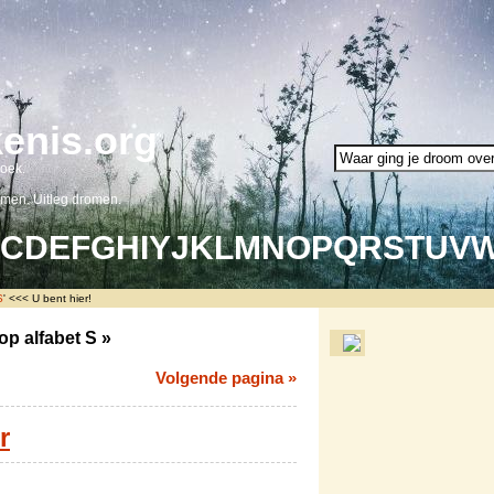
enis.org
oek.
omen. Uitleg dromen.
C
D
E
F
G
H
I
Y
J
K
L
M
N
O
P
Q
R
S
T
U
V
S
' <<< U bent hier!
p alfabet
S
»
Volgende pagina »
r