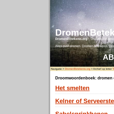
DromenBetek
DromenBetekenis.org
– Droomwoordenb
Alles over dromen. Dromen betekenis. Dr
A
B
Navigatie >
DromenBetekenis.org
> Archief op letter '
Droomwoordenboek: dromen o
Het smelten
Kelner of Serveerste