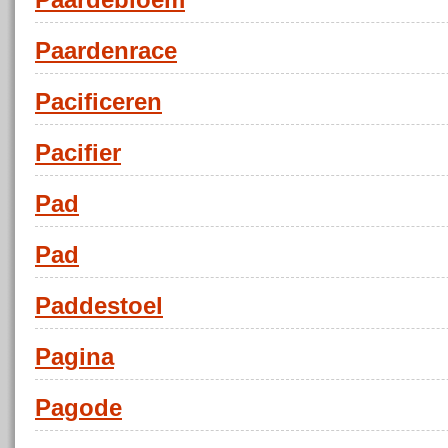
Paardebloem
Paardenrace
Pacificeren
Pacifier
Pad
Pad
Paddestoel
Pagina
Pagode