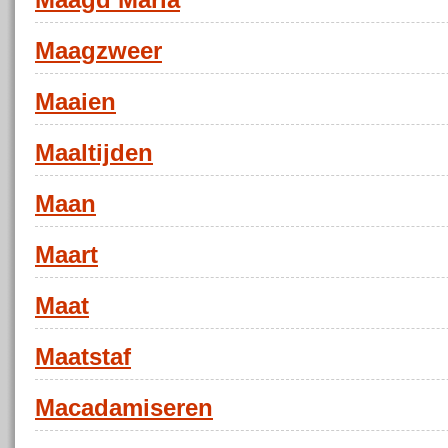
Maagd Maria
Maagzweer
Maaien
Maaltijden
Maan
Maart
Maat
Maatstaf
Macadamiseren