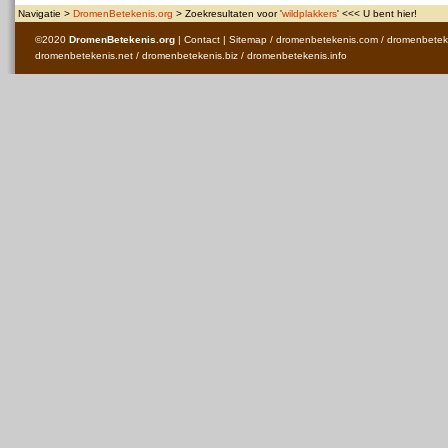
Navigatie >
DromenBetekenis.org
> Zoekresultaten voor '
wildplakkers
' <<< U bent hier!
©2020
DromenBetekenis.org
|
Contact
|
Sitemap
/
dromenbetekenis.com
/
dromenbetek
dromenbetekenis.net
/
dromenbetekenis.biz
/
dromenbetekenis.info