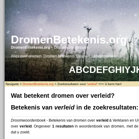
DromenBetekenis.org
DromenBetekenis.org
– Droomwoordenboek.
Alles over dromen. Dromen betekenis. Dromen. Uitleg dromen.
A
B
C
D
E
F
G
H
I
Y
J
Navigatie >
DromenBetekenis.org
> Zoekresultaten voor '
verleid
' <<< U bent hier!
Wat betekent dromen over verleid?
Betekenis van
verleid
in de zoekresultaten:
Droomwoordenboek
- Betekenis van dromen over
verleid
& Verklaren en ‎U
over
verleid
. Ongeveer
1 resultaten
in woordenboek van dromen, met de
dat u zoekt.