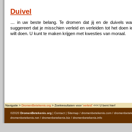
Duivel
… in uw beste belang. Te dromen dat jij en de duivels wa
suggereert dat je misschien
verleid
en verleiden tot het doen ie
wilt doen. U kunt te maken krijgen met kwesties van moraal.
Navigatie >
DromenBetekenis.org
> Zoekresultaten voor '
verleid
' <<< U bent hier!
©2020
DromenBetekenis.org
|
Contact
|
Sitemap
/
dromenbetekenis.com
/
dromenbetek
dromenbetekenis.net
/
dromenbetekenis.biz
/
dromenbetekenis.info