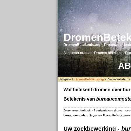
DromenBetek
DromenBetekenis.org
– Droomwoordenb
Alles over dromen. Dromen betekenis. Dr
A
B
Navigatie >
DromenBetekenis.org
> Zoekresultaten vo
Wat betekent dromen over bu
Betekenis van
bureaucompute
Droomwoordenboek
- Betekenis van dromen ove
bureaucomputer
. Ongeveer
X resultaten
in woor
Uw zoekbewerking -
bu