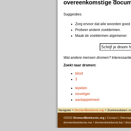
overeenkomstige docum
Suggesties:
Zorg ervoor dat alle woorden goed 
Probeer andere zoektermen.
Maak de zoektermen algemener.
Wat andere mensen dromen?
Interessant
Zoekt naar dromen:
talud
3
lepelen
neveliger
aardappelmeel
Navigatie >
DromenBetekenis.org
> Zoekresultaten vo
©2020
DromenBetekenis.org
|
Contact
|
Sitema
dromenbetekenis.net
/
dromenbetekenis.biz
/
dro