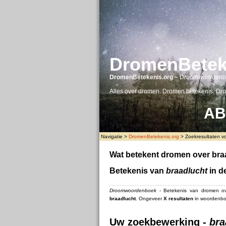
DromenBetek
DromenBetekenis.org
– Droomwoordenb
Alles over dromen. Dromen betekenis. Dr
A
B
Navigatie >
DromenBetekenis.org
> Zoekresultaten vo
Wat betekent dromen over bra
Betekenis van
braadlucht
in d
Droomwoordenboek
- Betekenis van dromen o
braadlucht
. Ongeveer
X resultaten
in woordenbo
Uw zoekbewerking -
bra