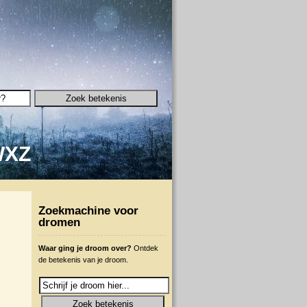
W
X
Z
Zoekmachine voor
dromen
Waar ging je droom over?
Ontdek
de betekenis van je droom.