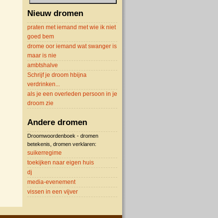
Nieuw dromen
praten met iemand met wie ik niet
goed bem
drome oor iemand wat swanger is
maar is nie
ambtshalve
Schrijf je droom hbijna
verdrinken...
als je een overleden persoon in je
droom zie
Andere dromen
Droomwoordenboek - dromen
betekenis, dromen verklaren:
suikerregime
toekijken naar eigen huis
dj
media-evenement
vissen in een vijver