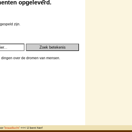
enten opgeleverd.
gespeld zijn.
e dingen over de dromen van mensen.
or '
braadlucht
' <<< U bent hier!