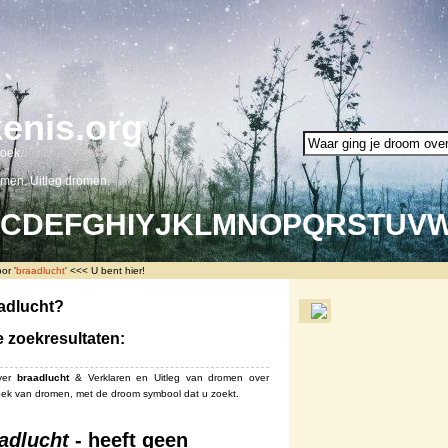
enis.org
oek.
omen. Uitleg dromen.
C
D
E
F
G
H
I
Y
J
K
L
M
N
O
P
Q
R
S
T
U
V
or '
braadlucht
' <<< U bent hier!
adlucht?
e zoekresultaten:
ver
braadlucht
& Verklaren en ‎Uitleg van dromen over
ek van dromen, met de droom symbool dat u zoekt.
adlucht
- heeft geen