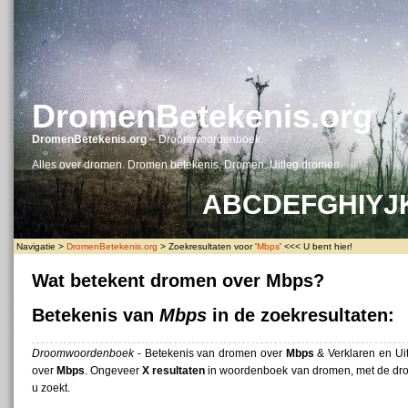
DromenBetekenis.org
DromenBetekenis.org
– Droomwoordenboek.
Alles over dromen. Dromen betekenis. Dromen. Uitleg dromen.
A
B
C
D
E
F
G
H
I
Y
J
Navigatie >
DromenBetekenis.org
> Zoekresultaten voor '
Mbps
' <<< U bent hier!
Wat betekent dromen over Mbps?
Betekenis van
Mbps
in de zoekresultaten:
Droomwoordenboek
- Betekenis van dromen over
Mbps
& Verklaren en ‎U
over
Mbps
. Ongeveer
X resultaten
in woordenboek van dromen, met de dr
u zoekt.