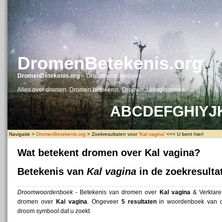
DromenBetekenis.org
DromenBetekenis.org
– Droomwoordenboek.
Alles over dromen. Dromen betekenis. Dromen. Uitleg dromen.
A
B
C
D
E
F
G
H
I
Y
J
Navigatie >
DromenBetekenis.org
> Zoekresultaten voor '
Kal vagina
' <<< U bent hier!
Wat betekent dromen over Kal vagina?
Betekenis van
Kal vagina
in de zoekresulta
Droomwoordenboek
- Betekenis van dromen over
Kal vagina
& Verklaren
dromen over
Kal vagina
. Ongeveer
5 resultaten
in woordenboek van 
droom symbool dat u zoekt.