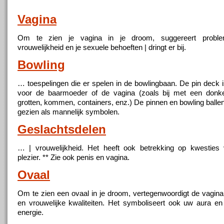
Vagina
Om te zien je
vagina
in je droom, suggereert probl
vrouwelijkheid en je sexuele behoeften | dringt er bij.
Bowling
… toespelingen die er spelen in de bowlingbaan. De pin deck 
voor de baarmoeder of de
vagina
(zoals bij met een donke
grotten, kommen, containers, enz.) De pinnen en bowling balle
gezien als mannelijk symbolen.
Geslachtsdelen
… | vrouwelijkheid. Het heeft ook betrekking op kwesties
plezier. ** Zie ook penis en
vagina
.
Ovaal
Om te zien een ovaal in je droom, vertegenwoordigt de
vagina
en vrouwelijke kwaliteiten. Het symboliseert ook uw aura en 
energie.