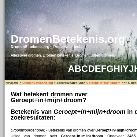
DromenBetekenis.org
DromenBetekenis.org
– Droomwoordenboek.
Alles over dromen. Dromen betekenis. Dromen. Uitleg dromen.
A
B
C
D
E
F
G
H
I
Y
J
Navigatie >
DromenBetekenis.org
> Zoekresultaten voor '
Geroept+in+mijn+droom
' <<< U bent
Wat betekent dromen over
Geroept+in+mijn+droom?
Betekenis van
Geroept+in+mijn+droom
in 
zoekresultaten:
Droomwoordenboek
- Betekenis van dromen over
Geroept+in+mijn+droo
‎Uitleg van dromen over
Geroept+in+mijn+droom
. Ongeveer
2465