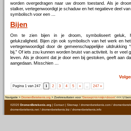
worden overgedragen naar uw droom toestand. Als je droom
stalker, vertegenwoordigt je schaduw en het negatieve deel van j
symbolisch voor een …
Bijen
Om te zien bijen in je droom, symboliseert geluk, 
gelukzaligheid. Bijen zijn ook symbolisch van het werk en het
vertegenwoordigd door de gemeenschappelijke uitdrukking 
bij.” Of iets zou kunnen worden bruist van activiteit. Is er veel 
leven. Als je droomt dat je door een bij gestoken, geeft aan da
aangedaan. Misschien …
Volge
Pagina 1 van 247
1
2
3
4
5
»
...
247 »
Navigatie >
DromenBetekenis.org
> Zoekresultaten voor '
Geroept+in+mijn+droom
' <<< U bent
©2020
DromenBetekenis.org
|
Contact
|
Sitemap
/
dromenbetekenis.com
/
dromenbetek
dromenbetekenis.net
/
dromenbetekenis.biz
/
dromenbetekenis.info